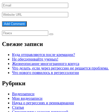
Свежие записи
Куда отправляются после кремации?
Не обесценивайте ученых!
Жизнеописание многогранного конуса
Что делать, если через регрессию не решается проблема.
Что нового появилось в регрессологии
Рубрики
Видеозаписи
Мои видеозаписи
Наука о регрессиях и реинкарнации
Статьи
Стенограммы сеансов регрессий