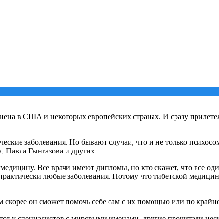
конена в США и некоторых европейских странах. И сразу прилете
ческие заболевания. Но бывают случаи, что и не только психосом
 Павла Гынгазова и других.
медицину. Все врачи имеют дипломы, но кто скажет, что все од
практически любые заболевания. Потому что тибетской медицине
м скорее он сможет помочь себе сам с их помощью или по крайне
атся у специалистов с мировыми именами, другие прочитали нес