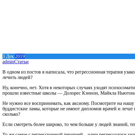
3
Дек
2019
admin
Статьи
В одном из постов я написала, что регрессионная терапия уза
лечить людей?
Ну, конечно, нет. Хотя в некоторых случаях уходят психосомати
прошли известные школы — Долорес Кэннон, Майкла Ньютона,
Не нужно все воспринимать, как аксиому. Посмотрите на нашу 
буддистские ламы, которые не имеют дипломов врачей и лечат 
сколько?
Если смотреть более широко, то чем больше у людей знаний, те
То же самое с регрессионной терапией – одни регрессологи уч