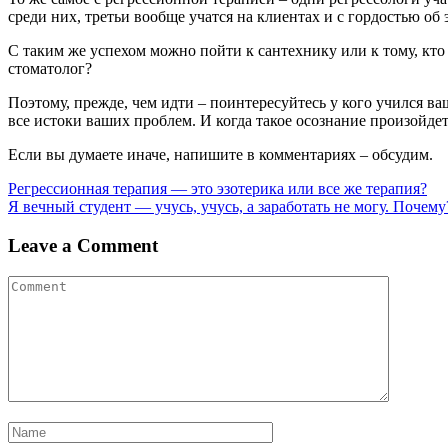
среди них, третьи вообще учатся на клиентах и с гордостью о
С таким же успехом можно пойти к сантехнику или к тому, кто 
стоматолог?
Поэтому, прежде, чем идти – поинтересуйтесь у кого учился ва
все истоки ваших проблем. И когда такое осознание произойдет
Если вы думаете иначе, напишите в комментариях – обсудим.
Навигация
Регрессионная терапия — это эзотерика или все же терапия?
Я вечный студент — учусь, учусь, а заработать не могу. Почему
по
записям
Leave a Comment