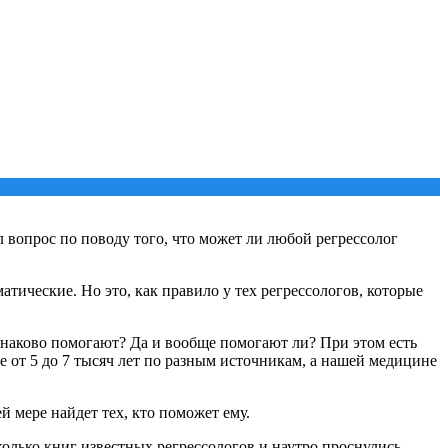
л вопрос по поводу того, что может ли любой регрессолог
атические. Но это, как правило у тех регрессологов, которые
инаково помогают? Да и вообще помогают ли? При этом есть
 от 5 до 7 тысяч лет по разным источникам, а нашей медицине
й мере найдет тех, кто поможет ему.
колько книг известных регрессологов и наутро проснулись