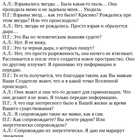
А.Л.: Взрывались звезды… Была какая-то пыль… Она
проходила мимо и не задевала меня… Уходила.
П.Г.: Взрывы звезд… как это было? Красиво? Рождались при
этом звезды? Или что происходило?
А.Л.: Нет, звезды не рождались. Просто взрыв и образуется
дыра…
П.Г.: Это Вы по человеческим знаниям судите?
А.Л.: Нет. Я ее вижу.
П.Г.: Это та черная дыра, о которых пишут?
А.Л.: Нет, это просто разреженность, она ничего не втягивает.
Рассеивается и после этого создается новое пространство. Оно
по другому излучает. Я принимаю эту информацию и
передаю.
П.Г.: То есть получается, что благодаря таким, как Вы маякам
Ваши Создатели знают, что и в какой точке Вселенной
происходит.
А.Л.: Они знают и они что-то делают для гармонизации. Что
они делают я не знаю. Я только передаю информацию.
П.Г.: А что еще интересного было в Вашей жизни за время
Вашего существования?
А.Л.: Я сопровождаю такие же маяки, как я сам.
П.Г.: Как сопровождаете? Вы летите рядом? Или
энергетически сопровождали?
А.Л.: Сопровождаю их энергетически. Я даю им маршрут
движения.