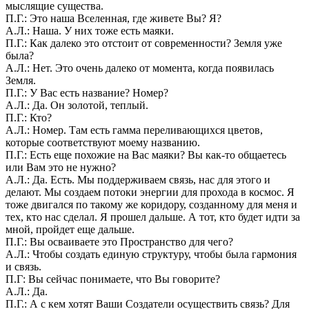
мыслящие существа.
П.Г.: Это наша Вселенная, где живете Вы? Я?
А.Л.: Наша. У них тоже есть маяки.
П.Г.: Как далеко это отстоит от современности? Земля уже
была?
А.Л.: Нет. Это очень далеко от момента, когда появилась
Земля.
П.Г.: У Вас есть название? Номер?
А.Л.: Да. Он золотой, теплый.
П.Г.: Кто?
А.Л.: Номер. Там есть гамма переливающихся цветов,
которые соответствуют моему названию.
П.Г.: Есть еще похожие на Вас маяки? Вы как-то общаетесь
или Вам это не нужно?
А.Л.: Да. Есть. Мы поддерживаем связь, нас для этого и
делают. Мы создаем потоки энергии для прохода в космос. Я
тоже двигался по такому же коридору, созданному для меня и
тех, кто нас сделал. Я прошел дальше. А тот, кто будет идти за
мной, пройдет еще дальше.
П.Г.: Вы осваиваете это Пространство для чего?
А.Л.: Чтобы создать единую структуру, чтобы была гармония
и связь.
П.Г: Вы сейчас понимаете, что Вы говорите?
А.Л.: Да.
П.Г.: А с кем хотят Ваши Создатели осуществить связь? Для