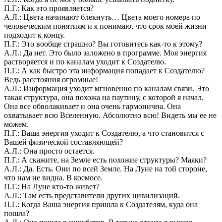
П.Г.: Как это проявляется?
А.Л.: Цвета начинают блекнуть… Цвета моего номера по
человеческим понятиям и я понимаю, что срок моей жизни
подходит к концу.
П.Г.: Это вообще страшно? Вы готовитесь как-то к этому?
А.Л.: Да нет. Это было заложено в программе. Моя энергия
растворяется и по каналам уходит к Создателю.
П.Г.: А как быстро эта информация попадает к Создателю?
Ведь расстояния огромные!
А.Л.: Информация уходит мгновенно по каналам связи. Это
такая структура, она похожа на паутину, с которой я начал.
Она все обволакивает и она очень гармонична. Она
охватывает всю Вселенную. Абсолютно всю! Видеть мы ее не
можем.
П.Г.: Ваша энергия уходит к Создателю, а что становится с
Вашей физической составляющей?
А.Л.: Она просто остается.
П.Г.: А скажите, на Земле есть похожие структуры? Маяки?
А.Л.: Да. Есть. Они по всей Земле. На Луне на той стороне,
что нам не видна. В космосе.
П.Г.: На Луне кто-то живет?
А.Л.: Там есть представители других цивилизаций.
П.Г.: Когда Ваша энергия пришла к Создателям, куда она
пошла?