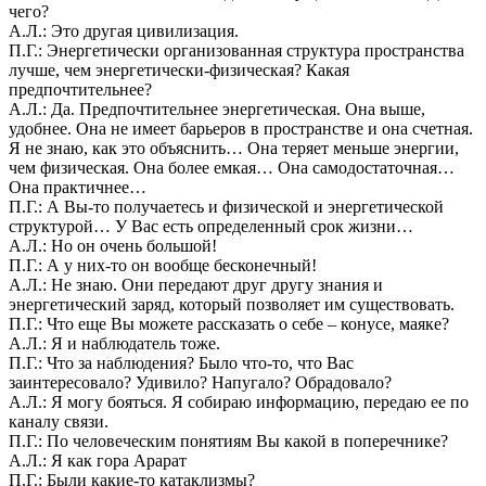
чего?
А.Л.: Это другая цивилизация.
П.Г.: Энергетически организованная структура пространства
лучше, чем энергетически-физическая? Какая
предпочтительнее?
А.Л.: Да. Предпочтительнее энергетическая. Она выше,
удобнее. Она не имеет барьеров в пространстве и она счетная.
Я не знаю, как это объяснить… Она теряет меньше энергии,
чем физическая. Она более емкая… Она самодостаточная…
Она практичнее…
П.Г.: А Вы-то получаетесь и физической и энергетической
структурой… У Вас есть определенный срок жизни…
А.Л.: Но он очень большой!
П.Г.: А у них-то он вообще бесконечный!
А.Л.: Не знаю. Они передают друг другу знания и
энергетический заряд, который позволяет им существовать.
П.Г.: Что еще Вы можете рассказать о себе – конусе, маяке?
А.Л.: Я и наблюдатель тоже.
П.Г.: Что за наблюдения? Было что-то, что Вас
заинтересовало? Удивило? Напугало? Обрадовало?
А.Л.: Я могу бояться. Я собираю информацию, передаю ее по
каналу связи.
П.Г.: По человеческим понятиям Вы какой в поперечнике?
А.Л.: Я как гора Арарат
П.Г.: Были какие-то катаклизмы?