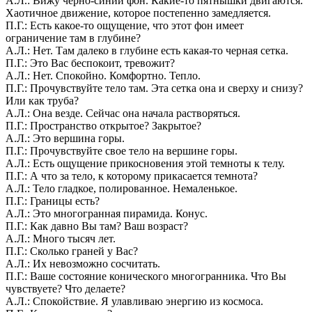
А.Л.: Вижу черно-синий фон. Какие-то пятнышки двигаются.
Хаотичное движение, которое постепенно замедляется.
П.Г.: Есть какое-то ощущение, что этот фон имеет
ограничение там в глубине?
А.Л.: Нет. Там далеко в глубине есть какая-то черная сетка.
П.Г.: Это Вас беспокоит, тревожит?
А.Л.: Нет. Спокойно. Комфортно. Тепло.
П.Г.: Прочувствуйте тело там. Эта сетка она и сверху и снизу?
Или как труба?
А.Л.: Она везде. Сейчас она начала растворяться.
П.Г.: Пространство открытое? Закрытое?
А.Л.: Это вершина горы.
П.Г.: Прочувствуйте свое тело на вершине горы.
А.Л.: Есть ощущение прикосновения этой темноты к телу.
П.Г.: А что за тело, к которому прикасается темнота?
А.Л.: Тело гладкое, полированное. Немаленькое.
П.Г.: Границы есть?
А.Л.: Это многогранная пирамида. Конус.
П.Г.: Как давно Вы там? Ваш возраст?
А.Л.: Много тысяч лет.
П.Г.: Сколько граней у Вас?
А.Л.: Их невозможно сосчитать.
П.Г.: Ваше состояние конического многогранника. Что Вы
чувствуете? Что делаете?
А.Л.: Спокойствие. Я улавливаю энергию из космоса.