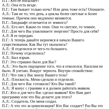
П.Г.: Кто ее посылает?
А.Л.: Она есть везде.
П.Г.: Там бывает только ночь? Или день тоже есть? Опишите.
А.Л.: Там не то, что день, а циклы более светлые и более
темные. Причем они медленно меняются.
П.Г.: Ландшафт отличается от земного?
А.Л.: Его нет. Какие-то тени. Они то светлее, то темнее.
П.Г.: Для чего Вы улавливаете энергию? Просто для себя?
А.Л: Я ее передаю.
П.Г.: А теперь давайте вернемся в начало Вашего
существования. Как Вы тут оказались?
А.Л.: Я отделился от чего-то большого.
П.Г.: Почему отделились?
А.Л.: Был взрыв.
П.Г: Это страшно было для Вас?
А.Л.: Это было ощущение того, что я откололся. Насилия не
было. Я улетаю. Вокруг чернота. Внутри спокойствие.
П.Г.: Что там у Вас внизу Вашего тела?
А.Л.: Плоскость. Меня сделали и отделили.
П.Г.: Для чего Вас готовили? Кто Вы такой?
А.Л.: Я конус с гранями и я должен работать маяком.
П.Г.: Кто и для чего Вас сделал маяком? Кто Вам дает
программу или что Вы делаете для этого?
А.Л.: Создатель. Он меня создал.
П.Г.: А что это за цивилизация? Кто Вас создает? Раз Вы это