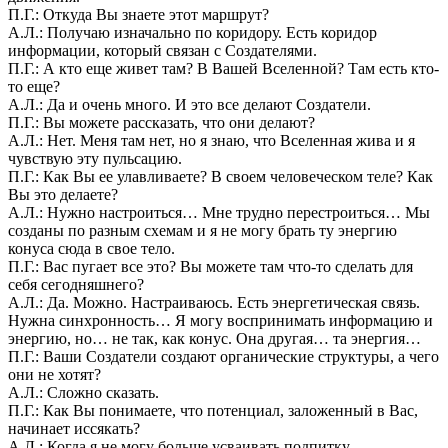
П.Г.: Откуда Вы знаете этот маршрут?
А.Л.: Получаю изначально по коридору. Есть коридор
информации, который связан с Создателями.
П.Г.: А кто еще живет там? В Вашей Вселенной? Там есть кто-
то еще?
А.Л.: Да и очень много. И это все делают Создатели.
П.Г.: Вы можете рассказать, что они делают?
А.Л.: Нет. Меня там нет, но я знаю, что Вселенная жива и я
чувствую эту пульсацию.
П.Г.: Как Вы ее улавливаете? В своем человеческом теле? Как
Вы это делаете?
А.Л.: Нужно настроиться… Мне трудно перестроиться… Мы
созданы по разным схемам и я не могу брать ту энергию
конуса сюда в свое тело.
П.Г.: Вас пугает все это? Вы можете там что-то сделать для
себя сегодняшнего?
А.Л.: Да. Можно. Настраиваюсь. Есть энергетическая связь.
Нужна синхронность… Я могу воспринимать информацию и
энергию, но… не так, как конус. Она другая… та энергия…
П.Г.: Ваши Создатели создают органические структуры, а чего
они не хотят?
А.Л.: Сложно сказать.
П.Г.: Как Вы понимаете, что потенциал, заложенный в Вас,
начинает иссякать?
А.Л.: Когда я не могу больше усваивать подпитку.