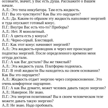
осознаете, значит, у Вас есть Душа. Расскажите о Вашем
начале.
А.Л.: Это типа инкубатора. Там есть жидкость.
П.Г: Вы это чувствуете? Как Вы это ощущаете?
А.Л.: Да. Каким-то образом эту жидкость наполняют энергией
и туда опускают готовый конус.
П.Г.: Внутри Вас есть что-то? Приборы?
А.Л.: Нет. Я монолитный.
П.Г.: А цвета есть у конуса?
А.Л.: Черно-серый. Блестящий.
П.Г.: Как этот конус начиняют энергией?
А.Л.: Эта жидкость-проводник и через нее происходит
подпитка энергией. После определенного времени меня
оттуда достали.
П.Г.: А как Вас достали? Вы же тяжелый?
А.Л.: Эта жидкость ушла. Платформа поднялась.
П.Г.: В этой жидкости Вы находитесь на своем основании?
Как Вы это ощущаете?
А.Л.: Жидкость отдает энергию через соприкосновение. Это
очень комфортное ощущение.
П.Г.: А как Вы думаете, может человек давать такую энергию?
А.Л.: Наверное. Не знаю.
П.Г.: Эта энергия позитивная? Вы в своем человеческом теле
можете давать такую энергию?
А.Л: Не знаю. Надо пробовать.