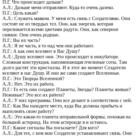
П:Г. Что происходит дальше?
А.Л.: Дальше меня отправляют. Куда-то очень далеко.
П.Г.: Цель какая?
А.Л.: Служить маяком. У меня есть связь с Создателями. Они
состоят не из твердых тел. Они, как энергия, которая
переливается всеми цветами радуги. Они, как северное
сияние. Они очень родные.
П.Г.: Вы их часть?
А.Л.: Я не часть, я то над чем они работают.
П.Г.: А как они вселяют в Вас Душу?
А.Л.: Душу вселяют они. Это происходит в инкубаторе.
Сложная конструкция, напоминающая пчелиные соты. Там
долго растят эти кристаллы. И в этот же момент Создатели
вселяют в нас Душу. И они же сами создают Вселенные.
П.Г.: Это Творцы Вселенной?
А.Л.: Нет. Это их работа.
П.Г.: То есть они создают Планеты, Звезды? Планеты живые?
Неживые? Это все их работа?
А.Л.: У них программа. Они все делают в соответствии с ней.
П.Г.: Как Вы находите место, куда Вы должны прибыть и
выполнять свою работу?
А.Л.: Это какая-то планета неправильной формы, похожая на
большой астероид. На этом астероиде я и остаюсь.
П.Г.: Какие сигналы Вы посылаете? Для кого?
А.Л.: Для тех, с кем мои Создатели устанавливают связь. Они