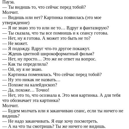
Пауза.
— Ты видишь то, что сейчас перед тобой?
Молчит.
— Видишь или нет? Картинка появилась (это мое
утверждение)
— Я не знаю это то или не то… Вдруг я фантазирую?
— Ты сказала, что ты все помнишь и к сеансу готова.
— Нет, ну я готова. А может это быть не то?
— Не может.
— Я подожду. Вдруг что-то другое покажут.
— Ждешь цветной широкоформатный фильм?
— Нет, ну просто… Это же не ответ на вопрос.
— Как ты определила?
— Ой, ну я не знаю.
— Картинка поменялась. Что сейчас перед тобой?
— Ну это никак не назвать…
— Похоже на калейдоскоп?
— Да, похоже… Точно!
— Нет, это то, что осознала я. Это моя картинка. А для тебя
что обозначает эта картинка?
Молчит.
— Будем молчать или я заканчиваю сеанс, если ты ничего не
видишь?
— Не надо заканчивать. Я еще хочу посмотреть.
— А на что ты смотришь? Ты же ничего не видишь.