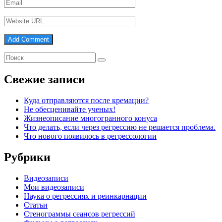
Свежие записи
Куда отправляются после кремации?
Не обесценивайте ученых!
Жизнеописание многогранного конуса
Что делать, если через регрессию не решается проблема.
Что нового появилось в регрессологии
Рубрики
Видеозаписи
Мои видеозаписи
Наука о регрессиях и реинкарнации
Статьи
Стенограммы сеансов регрессий