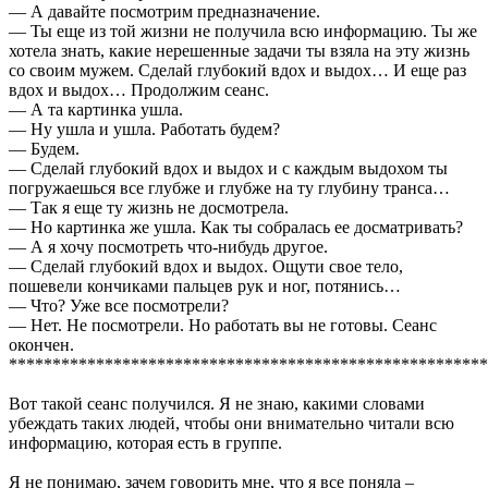
— А давайте посмотрим предназначение.
— Ты еще из той жизни не получила всю информацию. Ты же
хотела знать, какие нерешенные задачи ты взяла на эту жизнь
со своим мужем. Сделай глубокий вдох и выдох… И еще раз
вдох и выдох… Продолжим сеанс.
— А та картинка ушла.
— Ну ушла и ушла. Работать будем?
— Будем.
— Сделай глубокий вдох и выдох и с каждым выдохом ты
погружаешься все глубже и глубже на ту глубину транса…
— Так я еще ту жизнь не досмотрела.
— Но картинка же ушла. Как ты собралась ее досматривать?
— А я хочу посмотреть что-нибудь другое.
— Сделай глубокий вдох и выдох. Ощути свое тело,
пошевели кончиками пальцев рук и ног, потянись…
— Что? Уже все посмотрели?
— Нет. Не посмотрели. Но работать вы не готовы. Сеанс
окончен.
*******************************************************
Вот такой сеанс получился. Я не знаю, какими словами
убеждать таких людей, чтобы они внимательно читали всю
информацию, которая есть в группе.
Я не понимаю, зачем говорить мне, что я все поняла –