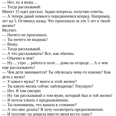
— Нет, ну я вижу…
— Тогда рассказывай.
Минут 15 идет рассказ. Задаю вопросы, получаю ответы.
— А теперь давай немного передвинемся вперед. Например,
лет на 5. Оглянись назад. Что произошло за эти 5 лет в твоей
жизни?
Молчит.
— Ничего не произошло.
— Ты ничего не видишь?
— Вижу.
— Тогда рассказывай.
— А что рассказывать? Все, как обычно.
— Обычно в чем?
— Ну… утро… работа в поле… дома на огороде… А о чем
еще рассказывать?
— Чем дети занимаются? Ты обучилась чему-то новому? Как
дела у мужа?
— У какого мужа? У моего в этой жизни?
— Ты какую жизнь сейчас наблюдаешь? Текущую?
— Нет. Я там смотрю.
— Ну так рассказывай о том муже, который был в той жизни!
— Я хотела узнать о предназначении.
— Ты понимаешь, что вышла в сознание?
— А что мне делать? Я хочу посмотреть предназначение.
— И поэтому ты решила вместо меня вести сеанс?