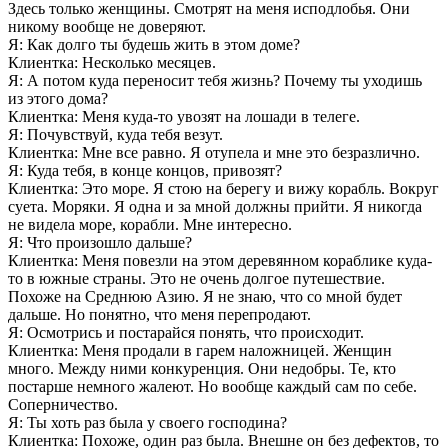
Здесь только женщины. Смотрят на меня исподлобья. Они
никому вообще не доверяют.
Я: Как долго ты будешь жить в этом доме?
Клиентка: Несколько месяцев.
Я: А потом куда переносит тебя жизнь? Почему ты уходишь
из этого дома?
Клиентка: Меня куда-то увозят на лошади в телеге.
Я: Почувствуй, куда тебя везут.
Клиентка: Мне все равно. Я отупела и мне это безразлично.
Я: Куда тебя, в конце концов, привозят?
Клиентка: Это море. Я стою на берегу и вижу корабль. Вокруг
суета. Моряки. Я одна и за мной должны прийти. Я никогда
не видела море, корабли. Мне интересно.
Я: Что произошло дальше?
Клиентка: Меня повезли на этом деревянном кораблике куда-
то в южные страны. Это не очень долгое путешествие.
Похоже на Среднюю Азию. Я не знаю, что со мной будет
дальше. Но понятно, что меня перепродают.
Я: Осмотрись и постарайся понять, что происходит.
Клиентка: Меня продали в гарем наложницей. Женщин
много. Между ними конкуренция. Они недобры. Те, кто
постарше немного жалеют. Но вообще каждый сам по себе.
Соперничество.
Я: Ты хоть раз была у своего господина?
Клиентка: Похоже, один раз была. Внешне он без дефектов, то