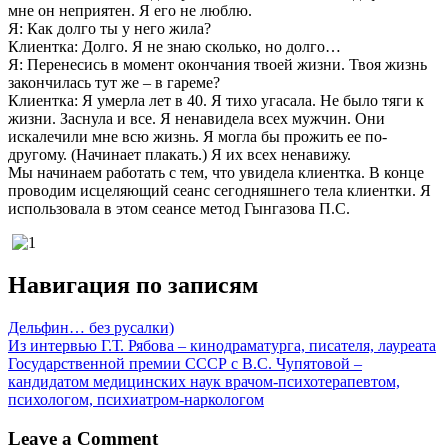
мне он неприятен. Я его не люблю.
Я: Как долго ты у него жила?
Клиентка: Долго. Я не знаю сколько, но долго…
Я: Перенесись в момент окончания твоей жизни. Твоя жизнь
закончилась тут же – в гареме?
Клиентка: Я умерла лет в 40. Я тихо угасала. Не было тяги к
жизни. Заснула и все. Я ненавидела всех мужчин. Они
искалечили мне всю жизнь. Я могла бы прожить ее по-
другому. (Начинает плакать.) Я их всех ненавижу.
Мы начинаем работать с тем, что увидела клиентка. В конце
проводим исцеляющий сеанс сегодняшнего тела клиентки. Я
использовала в этом сеансе метод Гынгазова П.С.
Навигация по записям
Дельфин… без русалки)
Из интервью Г.Т. Рябова – кинодраматурга, писателя, лауреата
Государственной премии СССР с В.С. Чупятовой –
кандидатом медицинских наук врачом-психотерапевтом,
психологом, психиатром-наркологом
Leave a Comment