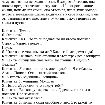
чему мы готовы психологически. В ходе этой сессии, она
поняла предназначение на эту жизнь. На вопрос в конце
жизни, почему нет семьи, она ответила, что в душе холод и
пустота, нежелание близко подпускать к себе мужчин, и мы
отправились в путешествие в ту жизнь, откуда пошли этот
холод и пустота.
Клиентка: Темно.
Я: Это ночь?
Клиентка: Нет. Это то ли подвал, то ли что-то похожее…
Страх… Чернота вокруг.
Пауза.
Я: Что-то еще можешь сказать? Какое сейчас время года?
Клиентка: Не знаю. Мне страшно и этот страх все блокирует.
Я: Как ты ощущаешь свое тело? Ты стоишь? Сидишь?
Лежишь?
Клиентка: Я стою, но стоять мне неудобно. Я сгибаюсь.
Аааа… Поняла. Очень низкий потолок.
Я: А кто ты? Мужчина? Женщина?
Клиентка: Я женщина. Молодая.
Я: Потрогай руками, что вокруг тебя?
Клиентка: Все вокруг деревянное. Дерево… и стены и
потолок. Пол земляной.
Я: Как ты там оказалась?
Клиентка: Я пришла сюда недобровольно. Это какой-то