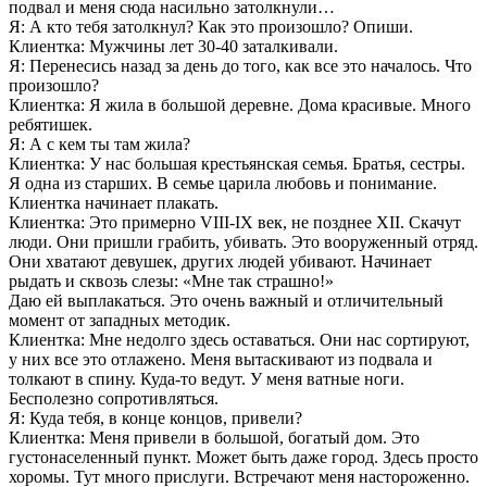
подвал и меня сюда насильно затолкнули…
Я: А кто тебя затолкнул? Как это произошло? Опиши.
Клиентка: Мужчины лет 30-40 заталкивали.
Я: Перенесись назад за день до того, как все это началось. Что
произошло?
Клиентка: Я жила в большой деревне. Дома красивые. Много
ребятишек.
Я: А с кем ты там жила?
Клиентка: У нас большая крестьянская семья. Братья, сестры.
Я одна из старших. В семье царила любовь и понимание.
Клиентка начинает плакать.
Клиентка: Это примерно VIII-IX век, не позднее XII. Скачут
люди. Они пришли грабить, убивать. Это вооруженный отряд.
Они хватают девушек, других людей убивают. Начинает
рыдать и сквозь слезы: «Мне так страшно!»
Даю ей выплакаться. Это очень важный и отличительный
момент от западных методик.
Клиентка: Мне недолго здесь оставаться. Они нас сортируют,
у них все это отлажено. Меня вытаскивают из подвала и
толкают в спину. Куда-то ведут. У меня ватные ноги.
Бесполезно сопротивляться.
Я: Куда тебя, в конце концов, привели?
Клиентка: Меня привели в большой, богатый дом. Это
густонаселенный пункт. Может быть даже город. Здесь просто
хоромы. Тут много прислуги. Встречают меня настороженно.