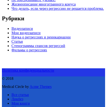
Жизнеописание многогранного конуса
Что делать, если через регрессию не решается проблема.
Рубрики
Видеозаписи
Мои видеозаписи
Наука о регрессиях и реинкарнации
Статьи
Стенограммы сеансов регрессий
Фильмы о регрессиях
Политика конфиденциальности
© 2018
Medical Circle by
Acme Themes
Все статьи
Ликбез
Мои книги