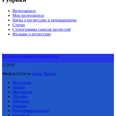
Видеозаписи
Мои видеозаписи
Наука о регрессиях и реинкарнации
Статьи
Стенограммы сеансов регрессий
Фильмы о регрессиях
Политика конфиденциальности
© 2018
Medical Circle by
Acme Themes
Все статьи
Ликбез
Мои книги
Обо мне
Обучение
Отзывы
Подготовка к сеансу
Контакты