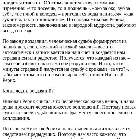
придется отвечать. Об этом свидетельствуют мудрые
изречения: «что посеешь, то и пожнешь», «око за око, зуб за
зуб», «не плюй в колодец – пригодится воды напиться», «как
аукнется, так и откликнется». По словам Николая Рериха,
закономерности, заключенные в народной мудрости, работают
всегда и везде.
По закону воздаяния, человеческая судьба формируется из
наших дел, слов, желаний и всякой мысли – все это
автоматически записывается на наш счет и воздается нам
страданием или радостью. Получается, что каждый из нас –
сам себе избавитель и сам себе разрушитель. И тот, кто в
минуты страданий жалуется на судьбу с криками «за что?»,
забывает о том, что он сам покарал себя, пишет Николай
Рерих.
Когда ждать воздаяний?
Николай Рерих считал, что человеческая жизнь вечна, и наша
душа проходит через множество воплощений. Поэтому нельзя
судить о своей судьбе лишь по фрагменту своего последнего
воплощения.
По словам Николая Рериха, наша нынешняя жизнь является
следствием предыдущих. Поэтому нам часто кажется, что