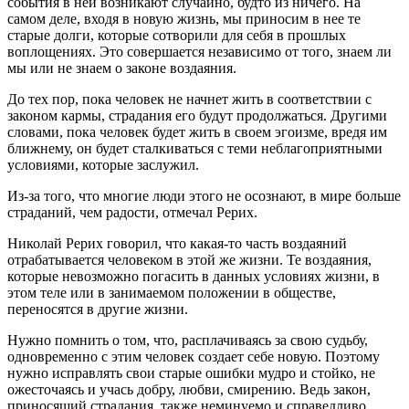
события в ней возникают случайно, будто из ничего. На
самом деле, входя в новую жизнь, мы приносим в нее те
старые долги, которые сотворили для себя в прошлых
воплощениях. Это совершается независимо от того, знаем ли
мы или не знаем о законе воздаяния.
До тех пор, пока человек не начнет жить в соответствии с
законом кармы, страдания его будут продолжаться. Другими
словами, пока человек будет жить в своем эгоизме, вредя им
ближнему, он будет сталкиваться с теми неблагоприятными
условиями, которые заслужил.
Из-за того, что многие люди этого не осознают, в мире больше
страданий, чем радости, отмечал Рерих.
Николай Рерих говорил, что какая-то часть воздаяний
отрабатывается человеком в этой же жизни. Те воздаяния,
которые невозможно погасить в данных условиях жизни, в
этом теле или в занимаемом положении в обществе,
переносятся в другие жизни.
Нужно помнить о том, что, расплачиваясь за свою судьбу,
одновременно с этим человек создает себе новую. Поэтому
нужно исправлять свои старые ошибки мудро и стойко, не
ожесточаясь и учась добру, любви, смирению. Ведь закон,
приносящий страдания, также неминуемо и справедливо