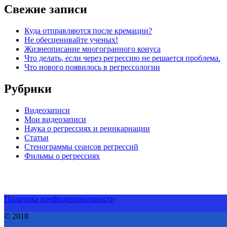
Свежие записи
Куда отправляются после кремации?
Не обесценивайте ученых!
Жизнеописание многогранного конуса
Что делать, если через регрессию не решается проблема.
Что нового появилось в регрессологии
Рубрики
Видеозаписи
Мои видеозаписи
Наука о регрессиях и реинкарнации
Статьи
Стенограммы сеансов регрессий
Фильмы о регрессиях
Политика конфиденциальности
© 2018