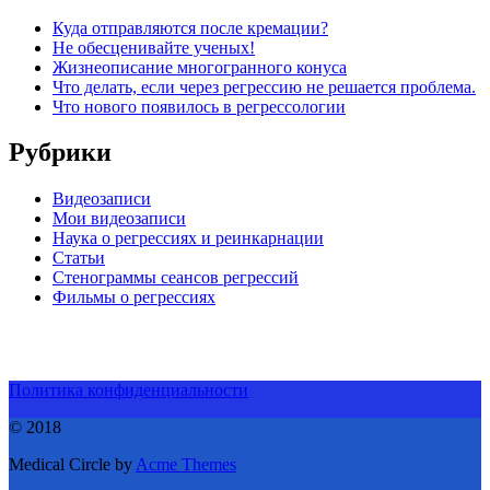
Куда отправляются после кремации?
Не обесценивайте ученых!
Жизнеописание многогранного конуса
Что делать, если через регрессию не решается проблема.
Что нового появилось в регрессологии
Рубрики
Видеозаписи
Мои видеозаписи
Наука о регрессиях и реинкарнации
Статьи
Стенограммы сеансов регрессий
Фильмы о регрессиях
Политика конфиденциальности
© 2018
Medical Circle by
Acme Themes