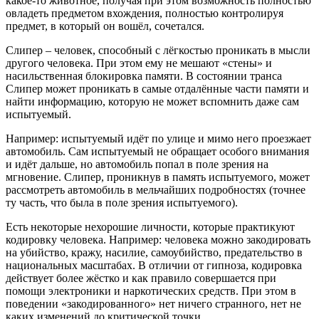
какое-то животное, получая при этом возможность полностью
овладеть предметом вхождения, полностью контролируя
предмет, в который он вошёл, сочетался.
Слипер – человек, способный с лёгкостью проникать в мысли
другого человека. При этом ему не мешают «стены» и
насильственная блокировка памяти. В состоянии транса
Слипер может проникать в самые отдалённые части памяти и
найти информацию, которую не может вспомнить даже сам
испытуемый.
Например: испытуемый идёт по улице и мимо него проезжает
автомобиль. Сам испытуемый не обращает особого внимания
и идёт дальше, но автомобиль попал в поле зрения на
мгновение. Слипер, проникнув в память испытуемого, может
рассмотреть автомобиль в мельчайших подробностях (точнее
ту часть, что была в поле зрения испытуемого).
Есть некоторые нехорошие личности, которые практикуют
кодировку человека. Например: человека можно закодировать
на убийство, кражу, насилие, самоубийство, предательство в
национальных масштабах. В отличии от гипноза, кодировка
действует более жёстко и как правило совершается при
помощи электроники и наркотических средств. При этом в
поведении «закодированного» нет ничего странного, нет не
каких изменений до критической точки.