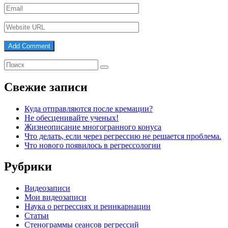
Свежие записи
Куда отправляются после кремации?
Не обесценивайте ученых!
Жизнеописание многогранного конуса
Что делать, если через регрессию не решается проблема.
Что нового появилось в регрессологии
Рубрики
Видеозаписи
Мои видеозаписи
Наука о регрессиях и реинкарнации
Статьи
Стенограммы сеансов регрессий