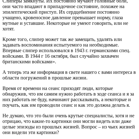
Слиперы замкнуты. Их постоянно мучают головные боли,
они часто впадают в припадочное состояние, похожее на
эпилептический приступ. Их сердцебиение постоянно
учащено, кровеносное давление превышает норму, глаза
мутные и уставшие. Некоторые не умеют говорить, или не
хотят.
Кроме того, слипер может так же замещать, удалять или
задавать воспоминания испытуемого на необходимые.
Впервые слипер использовался в 1943 г. германскими спец.
войсками. В 1944 г 16 октября, был случайно захвачен
британскими войсками».
А теперь эта же информация в свете нашего с вами интереса в
области погружений в прошлые жизни.
Время от времени на сеанс приходят люди, которые
обнаружив, что им самим нужно работать в ходе сеанса и я за
них работать не буду, начинают рассказывать, а некоторые и
поучать, как им проводили сеанс и как это должна делать я.
Не думаю, что это были очень крутые специалисты, хотя и не
отрицаю, что какие-то картинки они могли видеть или даже
целые эпизоды из прошлых жизней. Вопрос – из чьих жизней
они видели эти картинки?