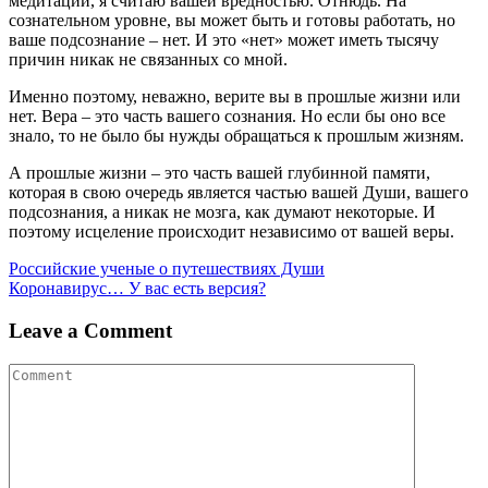
медитации, я считаю вашей вредностью. Отнюдь. На
сознательном уровне, вы может быть и готовы работать, но
ваше подсознание – нет. И это «нет» может иметь тысячу
причин никак не связанных со мной.
Именно поэтому, неважно, верите вы в прошлые жизни или
нет. Вера – это часть вашего сознания. Но если бы оно все
знало, то не было бы нужды обращаться к прошлым жизням.
А прошлые жизни – это часть вашей глубинной памяти,
которая в свою очередь является частью вашей Души, вашего
подсознания, а никак не мозга, как думают некоторые. И
поэтому исцеление происходит независимо от вашей веры.
Навигация
Российские ученые о путешествиях Души
Коронавирус… У вас есть версия?
по
записям
Leave a Comment