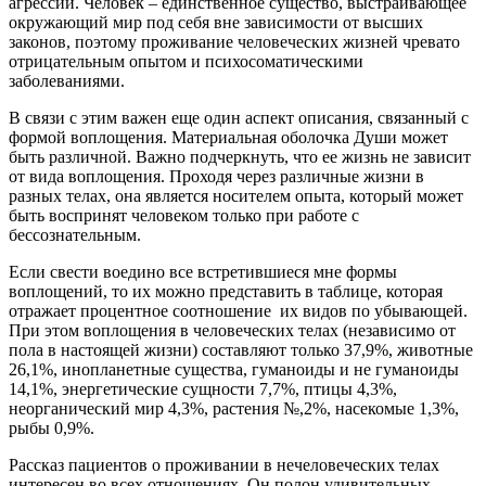
агрессии. Человек – единственное существо, выстраивающее
окружающий мир под себя вне зависимости от высших
законов, поэтому проживание человеческих жизней чревато
отрицательным опытом и психосоматическими
заболеваниями.
В связи с этим важен еще один аспект описания, связанный с
формой воплощения. Материальная оболочка Души может
быть различной. Важно подчеркнуть, что ее жизнь не зависит
от вида воплощения. Проходя через различные жизни в
разных телах, она является носителем опыта, который может
быть воспринят человеком только при работе с
бессознательным.
Если свести воедино все встретившиеся мне формы
воплощений, то их можно представить в таблице, которая
отражает процентное соотношение их видов по убывающей.
При этом воплощения в человеческих телах (независимо от
пола в настоящей жизни) составляют только 37,9%, животные
26,1%, инопланетные существа, гуманоиды и не гуманоиды
14,1%, энергетические сущности 7,7%, птицы 4,3%,
неорганический мир 4,3%, растения №,2%, насекомые 1,3%,
рыбы 0,9%.
Рассказ пациентов о проживании в нечеловеческих телах
интересен во всех отношениях. Он полон удивительных