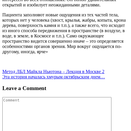
открытий и изобилует неожиданными деталями.
Пациента заполняют новые ощущения из тех частей тела,
которых нет у человека (хвост, крылья, жабры, копыта, крона
дерева, поверхность камня и т.п.), а также всего, что исходит
из иного способа передвижения в пространстве (в воздухе, в
воде, в земле, в Космосе и т.п.). Само окружающее
пространство видится совершенно иначе – это определяется
особенностями органов зрения. Мир вокруг ощущается по-
другому, иногда, ярче»
Навигация
Метод ЛБЛ Майкла Ньютона – Лекция в Москве 2
Эта история началась хмурым октябрьским днем…
по
записям
Leave a Comment