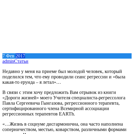
7
Фев
2017
admin
Статьи
Недавно у меня на приеме был молодой человек, который
поделился тем, что ему проводили сеанс регрессии и «была
какая-то ерунда – я летал»…
В связи с этим хочу предложить Вам отрывок из книги
«Дороги жизней» моего Учителя специалиста-регрессолога
Павла Сергеевича Гынгазова, регрессионного терапевта,
сертифицированного члена Всемирной ассоциации
регрессионных терапевтов EARTh.
«…Жизнь в социуме дисгармонична, она часто наполнена
соперничеством, местью, коварством, различными формами