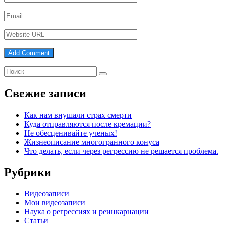
Свежие записи
Как нам внушали страх смерти
Куда отправляются после кремации?
Не обесценивайте ученых!
Жизнеописание многогранного конуса
Что делать, если через регрессию не решается проблема.
Рубрики
Видеозаписи
Мои видеозаписи
Наука о регрессиях и реинкарнации
Статьи