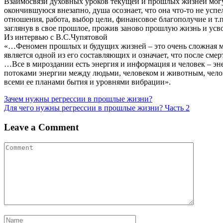
Взаимосвязи духовных уроков текущей и прошлых жизней могу
окончившуюся внезапно, душа осознает, что она что-то не ус
отношения, работа, выбор цели, финансовое благополучие и т.п
заглянув в свое прошлое, прожив заново прошлую жизнь и усво
Из интервью с В.С.Чупятовой
«…Феномен прошлых и будущих жизней – это очень сложная мно
является одной из его составляющих и означает, что после сме
…Все в мироздании есть энергия и информация и человек – эн
потоками энергии между людьми, человеком и животным, чело
всеми ее планами бытия и уровнями вибрации».
Навигация
Зачем нужны регрессии в прошлые жизни?
Для чего нужны регрессии в прошлые жизни? Часть 2
по
записям
Leave a Comment