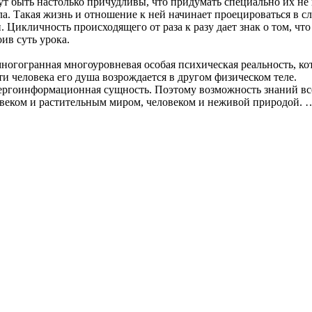
т быть настолько причудливы, что придумать специально их не 
пела. Такая жизнь и отношение к ней начинает проецироваться 
. Цикличность происходящего от раза к разу дает знак о том, чт
ив суть урока.
гогранная многоуровневая особая психическая реальность, кот
рти человека его душа возрождается в другом физическом теле.
ергоинформационная сущность. Поэтому возможность знаний всег
веком и растительным миром, человеком и неживой природой. …