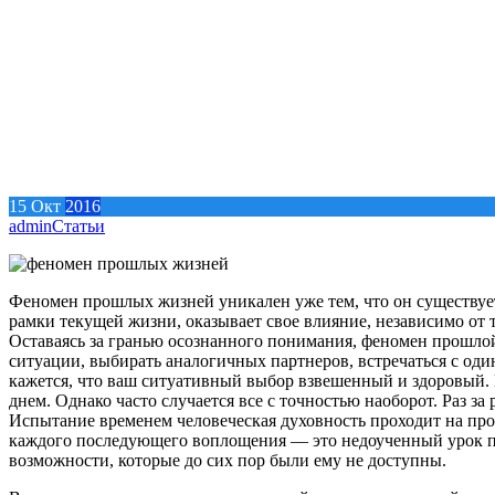
15
Окт
2016
admin
Статьи
Феномен прошлых жизней уникален уже тем, что он существует.
рамки текущей жизни, оказывает свое влияние, независимо от то
Оставаясь за гранью осознанного понимания, феномен прошло
ситуации, выбирать аналогичных партнеров, встречаться с оди
кажется, что ваш ситуативный выбор взвешенный и здоровый. 
днем. Однако часто случается все с точностью наоборот. Раз за 
Испытание временем человеческая духовность проходит на про
каждого последующего воплощения — это недоученный урок прош
возможности, которые до сих пор были ему не доступны.