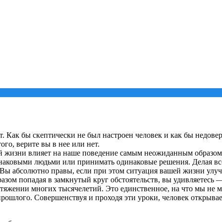
 Как бы скептически не был настроен человек и как бы недовер
го, верите вы в нее или нет.
й жизни влияет на наше поведение самым неожиданным образом.
наковыми людьми или принимать одинаковые решения. Делая все э
Вы абсолютно правы, если при этом ситуация вашей жизни улучш
разом попадая в замкнутый круг обстоятельств, вы удивляетесь — 
тяжении многих тысячелетий. Это единственное, на что мы не 
лого. Совершенствуя и проходя эти уроки, человек открывает в