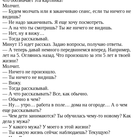
что обозначает эта картинка?
Молчит.
— Будем молчать или я заканчиваю сеанс, если ты ничего не
видишь?
— Не надо заканчивать. Я еще хочу посмотреть.
— А на что ты смотришь? Ты же ничего не видишь.
— Нет, ну я вижу…
— Тогда рассказывай.
Минут 15 идет рассказ. Задаю вопросы, получаю ответы.
— А теперь давай немного передвинемся вперед. Например,
лет на 5. Оглянись назад. Что произошло за эти 5 лет в твоей
жизни?
Молчит.
— Ничего не произошло.
— Ты ничего не видишь?
— Вижу.
— Тогда рассказывай.
— А что рассказывать? Все, как обычно.
— Обычно в чем?
— Ну… утро… работа в поле… дома на огороде… А о чем
еще рассказывать?
— Чем дети занимаются? Ты обучилась чему-то новому? Как
дела у мужа?
— У какого мужа? У моего в этой жизни?
— Ты какую жизнь сейчас наблюдаешь? Текущую?