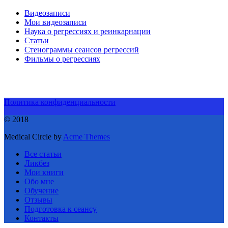
Видеозаписи
Мои видеозаписи
Наука о регрессиях и реинкарнации
Статьи
Стенограммы сеансов регрессий
Фильмы о регрессиях
Политика конфиденциальности
© 2018
Medical Circle by
Acme Themes
Все статьи
Ликбез
Мои книги
Обо мне
Обучение
Отзывы
Подготовка к сеансу
Контакты