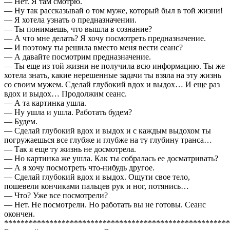
— Нет. Я там смотрю.
— Ну так рассказывай о том муже, который был в той жизни!
— Я хотела узнать о предназначении.
— Ты понимаешь, что вышла в сознание?
— А что мне делать? Я хочу посмотреть предназначение.
— И поэтому ты решила вместо меня вести сеанс?
— А давайте посмотрим предназначение.
— Ты еще из той жизни не получила всю информацию. Ты же
хотела знать, какие нерешенные задачи ты взяла на эту жизнь
со своим мужем. Сделай глубокий вдох и выдох… И еще раз
вдох и выдох… Продолжим сеанс.
— А та картинка ушла.
— Ну ушла и ушла. Работать будем?
— Будем.
— Сделай глубокий вдох и выдох и с каждым выдохом ты
погружаешься все глубже и глубже на ту глубину транса…
— Так я еще ту жизнь не досмотрела.
— Но картинка же ушла. Как ты собралась ее досматривать?
— А я хочу посмотреть что-нибудь другое.
— Сделай глубокий вдох и выдох. Ощути свое тело,
пошевели кончиками пальцев рук и ног, потянись…
— Что? Уже все посмотрели?
— Нет. Не посмотрели. Но работать вы не готовы. Сеанс
окончен.
*******************************************************