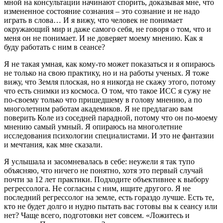
мной на консультации начинают спорить, доказывая мне, что
измененное состояние сознания – это сознание и не надо
играть в слова… И я вижу, что человек не понимает
окружающий мир и даже самого себя, не говоря о том, что и
меня он не понимает. И не доверяет моему мнению. Как я
буду работать с ним в сеансе?
Я не такая умная, как кому-то может показаться и я опираюсь
не только на свою практику, но и на работы ученых. Я тоже
вижу, что Земля плоская, но я никогда не скажу этого, потому
что есть снимки из космоса. О том, что такое ИСС я сужу не
по-своему только что пришедшему в голову мнению, а по
многолетним работам академиков. Я не предлагаю вам
поверить Коле из соседней парадной, потому что он по-моему
мнению самый умный. Я опираюсь на многолетние
исследования психологии специалистами. И это не фантазии
и мечтания, как мне сказали.
Я услышала и засомневалась в себе: неужели я так тупо
объясняю, что ничего не понятно, хотя это первый случай
почти за 12 лет практики. Подходите объективнее к выбору
регрессолога. Не согласны с ним, ищите другого. Я не
последний регрессолог на земле, есть гораздо лучше. Есть те,
кто не будет долго и нудно пытать вас готовы вы к сеансу или
нет? Чаще всего, подготовки нет совсем. «Ложитесь и