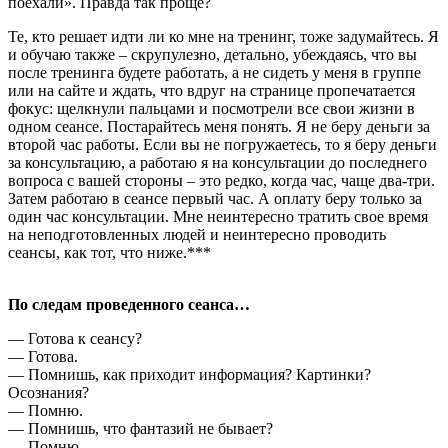
поехали». Правда так проще?
Те, кто решает идти ли ко мне на тренинг, тоже задумайтесь. Я
и обучаю также – скрупулезно, детально, убеждаясь, что вы
после тренинга будете работать, а не сидеть у меня в группе
или на сайте и ждать, что вдруг на странице пропечатается
фокус: щелкнули пальцами и посмотрели все свои жизни в
одном сеансе. Постарайтесь меня понять. Я не беру деньги за
второй час работы. Если вы не погружаетесь, то я беру деньги
за консультацию, а работаю я на консультации до последнего
вопроса с вашей стороны – это редко, когда час, чаще два-три.
Затем работаю в сеансе первый час. А оплату беру только за
один час консультации. Мне неинтересно тратить свое время
на неподготовленных людей и неинтересно проводить
сеансы, как тот, что ниже.***
По следам проведенного сеанса…
— Готова к сеансу?
— Готова.
— Помнишь, как приходит информация? Картинки?
Осознания?
— Помню.
— Помнишь, что фантазий не бывает?
— Помню.