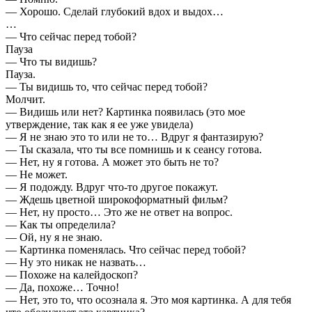
— Хорошо. Сделай глубокий вдох и выдох…
…
— Что сейчас перед тобой?
Пауза
— Что ты видишь?
Пауза.
— Ты видишь то, что сейчас перед тобой?
Молчит.
— Видишь или нет? Картинка появилась (это мое
утверждение, так как я ее уже увидела)
— Я не знаю это то или не то… Вдруг я фантазирую?
— Ты сказала, что ты все помнишь и к сеансу готова.
— Нет, ну я готова. А может это быть не то?
— Не может.
— Я подожду. Вдруг что-то другое покажут.
— Ждешь цветной широкоформатный фильм?
— Нет, ну просто… Это же не ответ на вопрос.
— Как ты определила?
— Ой, ну я не знаю.
— Картинка поменялась. Что сейчас перед тобой?
— Ну это никак не назвать…
— Похоже на калейдоскоп?
— Да, похоже… Точно!
— Нет, это то, что осознала я. Это моя картинка. А для тебя