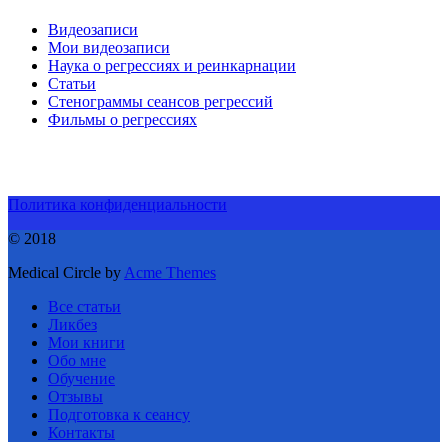
Видеозаписи
Мои видеозаписи
Наука о регрессиях и реинкарнации
Статьи
Стенограммы сеансов регрессий
Фильмы о регрессиях
Политика конфиденциальности
© 2018
Medical Circle by
Acme Themes
Все статьи
Ликбез
Мои книги
Обо мне
Обучение
Отзывы
Подготовка к сеансу
Контакты