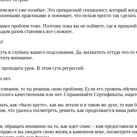
кого уже позабыт. Это прекрасный специалист, который когда-т
ционными практиками и понимает, что нельзя просто так сделат
наших проблем тоже. Поэтому пока вы не поймете, где в прошлой
ждым разом становясь все сложнее.
Ь!
нуть в глубину вашего подсознания. Да, выхватить оттуда что-то
атить внимание.
 проходить урок. В этом суть регрессий.
и нет.
сознания, то ты решишь свою проблему. Если его уровень обучен
рессолога качественным или нет. Спрашивайте Сертификаты, ищи
ать, как «было круто», как вы летали и в таком же духе, то вам 
м, что удалось посмотреть, решить, как продолжается ваша работ
я, обращать внимание на то, как идет сеанс – вам предоставили
направо и вы увидите свою жизнь в каменном веке, посмотрите н