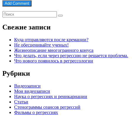
Свежие записи
Куда отправляются после кремации?
Не обесценивайте ученых!
Жизнеописание многогранного конуса
Что делать, если через регрессию не решается проблема.
Что нового появилось в регрессологии
Рубрики
Видеозаписи
Мои видеозаписи
Наука о регрессиях и реинкарнации
Статьи
Стенограммы сеансов регрессий
Фильмы о регрессиях