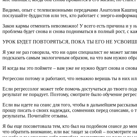
Видимо, опыт с телевизионными передачами Анатолия Кашпировс
послушайте буддистов или тех, кто работает с энерго-информа
Закон кармы отменить невозможно! У всего есть причина и у 
проблема будет снова и снова подниматься в полный рост, с ка
УРОК БУДЕТ ПОВТОРЯТЬСЯ, ПОКА ТЫ ЕГО НЕ УСВОИШ
Я уже не раз говорила, что ни один специалист не может загля
подсказать самым экологичным образом, на что вам нужно обр
И когда вы это поймете – вам уже не нужно будет снова и снова
Регрессии потому и работают, что неважно веришь ты в них ил
Если регрессолог может тебе помочь достучаться до твоего под
результат не порадует. Поэтому, смотрите было обучение рег
Если вы идете на сеанс для того, чтобы в дальнейшем рассказыв
прошу писать о своих надеждах, сомнениях перед сеансами, о то
результаты. Почитайте отзывы.
Я бы еще посоветовала тем, кто был на подобном сеансе до мен
что обратить внимание, или вас тащат за собой – посмотрите 