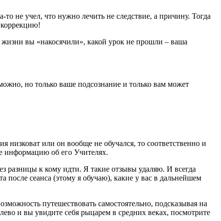
о не учел, что нужно лечить не следствие, а причину. Тогда
ь коррекцию!
 жизни вы «накосячили», какой урок не прошли – ваша
 можно, но только ваше подсознание и только вам может
ия низковат или он вообще не обучался, то соответственно и
те информацию об его Учителях.
без разницы к кому идти. Я такие отзывы удаляю. И всегда
а после сеанса (этому я обучаю), какие у вас в дальнейшем
 возможность путешествовать самостоятельно, подсказывая на
алево и вы увидите себя рыцарем в средних веках, посмотрите