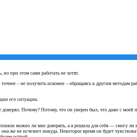
, но при этом сами работать не хотят.
а точнее – не получить искомое – обращаясь к другим методам р
кции его ситуации.
не доверял. Почему? Потому, что он уверен был, что даже с моей 
няли можно ли мне доверять, а я решила для себя — смогу ли я 
она же не исчезнет никуда. Некоторое время он будет чувствоват
 более острой.