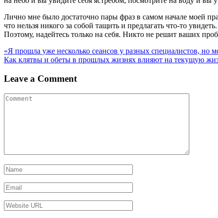
на небо и вы увидите себя ястребом, посмотрите на воду и вы 
Лично мне было достаточно пары фраз в самом начале моей прак
что нельзя никого за собой тащить и предлагать что-то увидеть.
Поэтому, надейтесь только на себя. Никто не решит ваших проб
Навигация
«Я прошла уже несколько сеансов у разных специалистов, но м
Как клятвы и обеты в прошлых жизнях влияют на текущую жи
по
записям
Leave a Comment