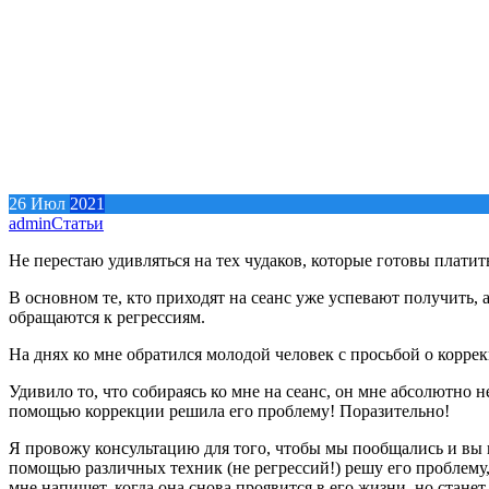
26
Июл
2021
admin
Статьи
Не перестаю удивляться на тех чудаков, которые готовы платить
В основном те, кто приходят на сеанс уже успевают получить, 
обращаются к регрессиям.
На днях ко мне обратился молодой человек с просьбой о корре
Удивило то, что собираясь ко мне на сеанс, он мне абсолютно 
помощью коррекции решила его проблему! Поразительно!
Я провожу консультацию для того, чтобы мы пообщались и вы по
помощью различных техник (не регрессий!) решу его проблему, 
мне напишет, когда она снова проявится в его жизни, но станет