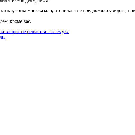
увидите себя дельфином.
тики, когда мне сказали, что пока я не предложила увидеть, ни
лем, кроме вас.
ой вопрос не решается. Почему?»
знь