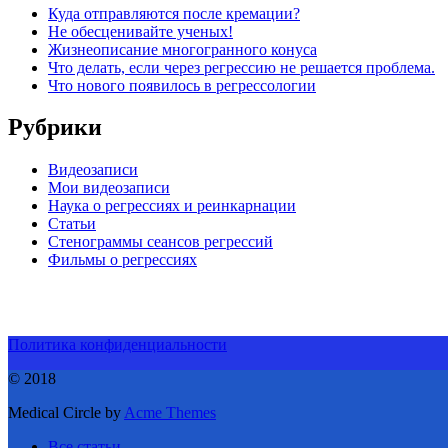
Куда отправляются после кремации?
Не обесценивайте ученых!
Жизнеописание многогранного конуса
Что делать, если через регрессию не решается проблема.
Что нового появилось в регрессологии
Рубрики
Видеозаписи
Мои видеозаписи
Наука о регрессиях и реинкарнации
Статьи
Стенограммы сеансов регрессий
Фильмы о регрессиях
Политика конфиденциальности
© 2018
Medical Circle by
Acme Themes
Все статьи