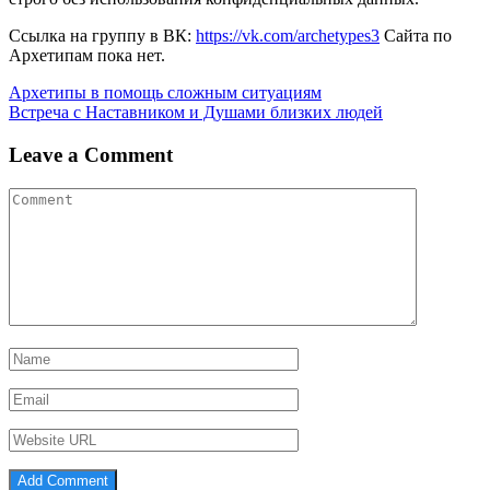
Ссылка на группу в ВК:
https://vk.com/archetypes3
Сайта по
Архетипам пока нет.
Навигация
Архетипы в помощь сложным ситуациям
Встреча с Наставником и Душами близких людей
по
записям
Leave a Comment