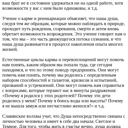
ваш брат не в состоянии удержаться ни на одной работе, хотя
возможности у вас с ним были одинаковы, и т.д.
Учение о карме и реинкарнации объясняет, что наша душа,
следуя тем же образцам, которые можно наблюдать в природе,
проходит путь рождения, созревания, смерти и затем вновь
обретает возможность возрождения. Это учение говорит нам о
том, что мы – это часть движущегося потока сознания, и что
наша душа развивается в процессе накопления опыта многих
жизней.
Естественные циклы кармы и перевоплощений могут помочь
нам понять, каким образом мы попали туда, где сегодня
находимся, и что по этому поводу предпринять. Они могут
помочь нам понять, почему мы родились с определенным
набором способностей и талантов, кризисов и испытаний,
призваний и устремлений. Они могут помочь нам справиться
с вопросами, которые терзают нас в минуты раздражения:
«Почему я родился у этих родителей? Почему эти дети
родились у меня? Почему я боюсь воды или высоты? Почему
я не вышла замуж или несчастливо женился?» и т.д.
Славянские волхвы учат, что Душа непосредственно связана с
личностью человека и имеет в себе два начала: Светлое и
Темное. Для того, чтобы жить в счастье вечно, душа должна