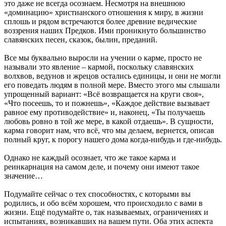
это даже не всегда осознаем. Несмотря на внешнюю
«доминацию» христианского отношения к миру, в жизни
сплошь и рядом встречаются более древние ведические
воззрения наших Предков. Ими проникнуто большинство
славянских песен, сказок, былин, преданий.
Все мы буквально выросли на учении о карме, просто не
называли это явление – кармой, поскольку славянских
волхвов, ведунов и жрецов остались единицы, и они не могли
его поведать людям в полной мере. Вместо этого мы слышали
упрощенный вариант: «Всё возвращается на круги своя»,
«Что посеешь, то и пожнешь», «Каждое действие вызывает
равное ему противодействие» и, наконец, «Ты получаешь
любовь ровно в той же мере, в какой отдаешь». В сущности,
карма говорит нам, что всё, что мы делаем, вернется, описав
полный круг, к порогу нашего дома когда-нибудь и где-нибудь.
Однако не каждый осознает, что же такое карма и
реинкарнация на самом деле, и почему они имеют такое
значение…
Подумайте сейчас о тех способностях, с которыми вы
родились, и обо всём хорошем, что происходило с вами в
жизни. Ещё подумайте о, так называемых, ограничениях и
испытаниях, возникавших на вашем пути. Оба этих аспекта