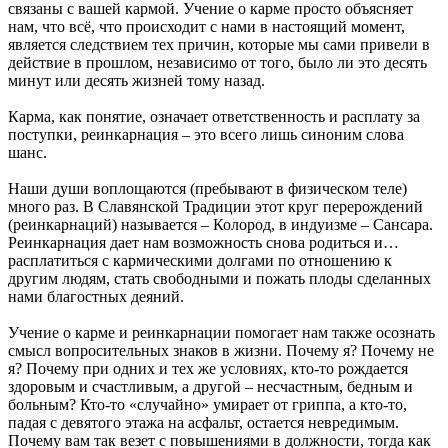
связаны с вашей кармой. Учение о карме просто объясняет
нам, что всё, что происходит с нами в настоящий момент,
является следствием тех причин, которые мы сами привели в
действие в прошлом, независимо от того, было ли это десять
минут или десять жизней тому назад.
Карма, как понятие, означает ответственность и расплату за
поступки, реинкарнация – это всего лишь синоним слова
шанс.
Наши души воплощаются (пребывают в физическом теле)
много раз. В Славянской Традиции этот круг перерождений
(реинкарнаций) называется – Колород, в индуизме – Сансара.
Реинкарнация дает нам возможность снова родиться и…
расплатиться с кармическими долгами по отношению к
другим людям, стать свободными и пожать плоды сделанных
нами благостных деяний.
Учение о карме и реинкарнации помогает нам также осознать
смысл вопросительных знаков в жизни. Почему я? Почему не
я? Почему при одних и тех же условиях, кто-то рождается
здоровым и счастливым, а другой – несчастным, бедным и
больным? Кто-то «случайно» умирает от гриппа, а кто-то,
падая с девятого этажа на асфальт, остается невредимым.
Почему вам так везет с повышениями в должности, тогда как