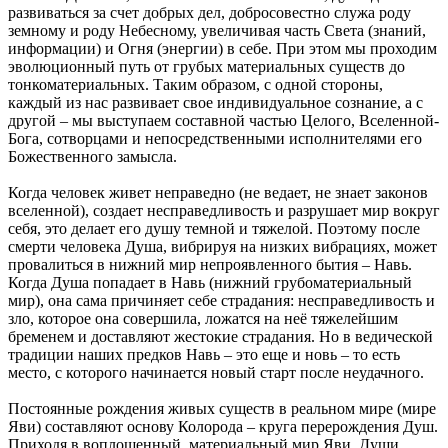
развиваться за счет добрых дел, добросовестно служа роду
земному и роду Небесному, увеличивая часть Света (знаний,
информации) и Огня (энергии) в себе. При этом мы проходим
эволюционный путь от грубых материальных существ до
тонкоматериальных. Таким образом, с одной стороны,
каждый из нас развивает свое индивидуальное сознание, а с
другой – мы выступаем составной частью Целого, Вселенной-
Бога, сотворцами и непосредственными исполнителями его
Божественного замысла.
Когда человек живет неправедно (не ведает, не знает законов
вселенной), создает несправедливость и разрушает мир вокруг
себя, это делает его душу темной и тяжелой. Поэтому после
смерти человека Душа, вибрируя на низких вибрациях, может
провалиться в нижний мир непроявленного бытия – Навь.
Когда Душа попадает в Навь (нижний грубоматериальный
мир), она сама причиняет себе страдания: несправедливость и
зло, которое она совершила, ложатся на неё тяжелейшим
бременем и доставляют жестокие страдания. Но в ведической
традиции наших предков Навь – это еще и новь – то есть
место, с которого начинается новый старт после неудачного.
Постоянные рождения живых существ в реальном мире (мире
Яви) составляют основу Колорода – круга перерождения Душ.
Приходя в воплощенный, материальный мир Яви, Души