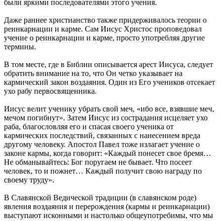
были яркими последователями этого учения.
Даже раннее христианство также придерживалось теории о
реинкарнации и карме. Сам Иисус Христос проповедовал
учение о реинкарнации и карме, просто употребляя другие
термины.
В том месте, где в Библии описывается арест Иисуса, следует
обратить внимание на то, что Он четко указывает на
кармический закон воздаяния. Один из Его учеников отсекает
ухо рабу первосвященника.
Иисус велит ученику убрать свой меч, «ибо все, взявшие меч,
мечом погибнут». Затем Иисус из сострадания исцеляет ухо
раба, благословляя его и спасая своего ученика от
кармических последствий, связанных с нанесением вреда
другому человеку. Апостол Павел тоже излагает учение о
законе кармы, когда говорит: «Каждый понесет свое бремя…
Не обманывайтесь: Бог поругаем не бывает. Что посеет
человек, то и пожнет… Каждый получит свою награду по
своему труду».
В Славянской Ведической традиции (в славянском роде)
явления воздаяния и перерождения (кармы и реинкарнации)
выступают исконными и настолько общеупотребимы, что мы