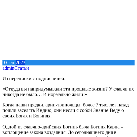
9
Сен
2023
admin
Статьи
Из переписки с подписчицей:
«Откуда вы напридумывали эти прошлые жизни? У славян их
никогда не было… И нормально жили!»
Когда наши предки, арии-трипольцы, более 7 тыс. лет назад
пошли заселять Индию, они несли с собой Знание-Веду о
своих Богах и Богинях.
Одной из славяно-арийских Богинь была Богиня Карна –
воплощение закона воздаяния. До сегодняшнего дня в