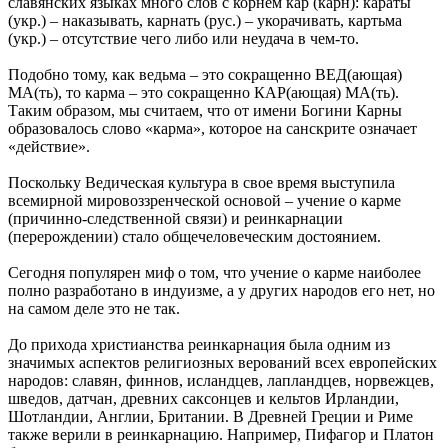
славянских языках много слов с корнем кар (карн): караты
(укр.) – наказывать, карнать (рус.) – укорачивать, картьма
(укр.) – отсутствие чего либо или неудача в чем-то.
Подобно тому, как ведьма – это сокращенно ВЕД(ающая)
МА(ть), то карма – это сокращенно КАР(ающая) МА(ть).
Таким образом, мы считаем, что от имени Богини Карны
образовалось слово «карма», которое на санскрите означает
«действие».
Поскольку Ведическая культура в свое время выступила
всемирной мировоззренческой основой – учение о карме
(причинно-следственной связи) и реинкарнации
(перерождении) стало общечеловеческим достоянием.
Сегодня популярен миф о том, что учение о карме наиболее
полно разработано в индуизме, а у других народов его нет, но
на самом деле это не так.
До прихода христианства реинкарнация была одним из
значимых аспектов религиозных верований всех европейских
народов: славян, финнов, исландцев, лапландцев, норвежцев,
шведов, датчан, древних саксонцев и кельтов Ирландии,
Шотландии, Англии, Британии. В Древней Греции и Риме
также верили в реинкарнацию. Например, Пифагор и Платон