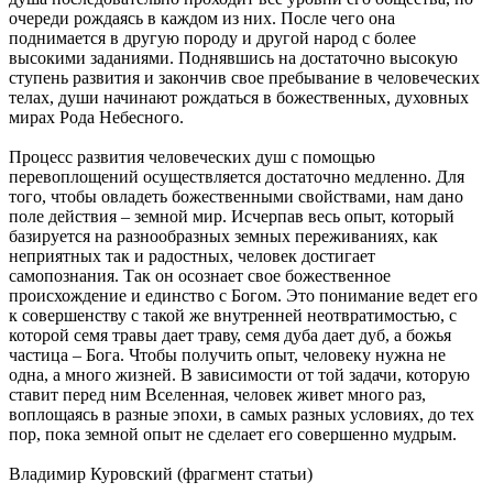
очереди рождаясь в каждом из них. После чего она
поднимается в другую породу и другой народ с более
высокими заданиями. Поднявшись на достаточно высокую
ступень развития и закончив свое пребывание в человеческих
телах, души начинают рождаться в божественных, духовных
мирах Рода Небесного.
Процесс развития человеческих душ с помощью
перевоплощений осуществляется достаточно медленно. Для
того, чтобы овладеть божественными свойствами, нам дано
поле действия – земной мир. Исчерпав весь опыт, который
базируется на разнообразных земных переживаниях, как
неприятных так и радостных, человек достигает
самопознания. Так он осознает свое божественное
происхождение и единство с Богом. Это понимание ведет его
к совершенству с такой же внутренней неотвратимостью, с
которой семя травы дает траву, семя дуба дает дуб, а божья
частица – Бога. Чтобы получить опыт, человеку нужна не
одна, а много жизней. В зависимости от той задачи, которую
ставит перед ним Вселенная, человек живет много раз,
воплощаясь в разные эпохи, в самых разных условиях, до тех
пор, пока земной опыт не сделает его совершенно мудрым.
Владимир Куровский (фрагмент статьи)