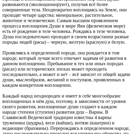
развиваются (эволюционируют), получая всё более
совершенные тела. Неоднократно воплощаясь на Земле, они
проходят четыре царства: минеральное, растительное,
животное и человеческое. Самым высшим проявлением
процесса воплощения Души в мире Яви (физическом мире)
есть её рождение в теле человека. Рождаясь в теле человека,
Душа последовательно проходит в своем возрастании разные
породы людей (расы) – черную, желтую (красную) и белую.
Проявляясь в определенной породе, она рождается в том
народе, который лучше всего отвечает задачам её развития в
данном воплощении. Пребывание в тех или иных породах
(расах) или исторических эпохах может проходить
последовательно, а может и нет – всё зависит от общей задачи
души, мыслеобразов, желаний и поступков, проявленных в
каждом конкретном воплощении.
Каждый народ неоднороден и имеет в себе многообразие
воплощенных в нём душ, поэтому, в зависимости от уровня
своего развития, воплощенные души создают в каждом
народе степени (ступени) развития душ – Варны. В
Славянской Ведической традиции известны 4 варны:
труженики (шудры), веси (вайши), витязи (кшатрии) и
ведающие (брахманы). Перерождаясь в определенном народе,
душа последовательно проходит все уровни его общества, по