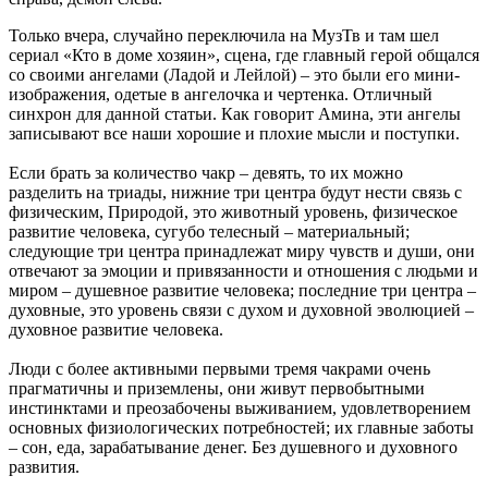
Только вчера, случайно переключила на МузТв и там шел
сериал «Кто в доме хозяин», сцена, где главный герой общался
со своими ангелами (Ладой и Лейлой) – это были его мини-
изображения, одетые в ангелочка и чертенка. Отличный
синхрон для данной статьи. Как говорит Амина, эти ангелы
записывают все наши хорошие и плохие мысли и поступки.
Если брать за количество чакр – девять, то их можно
разделить на триады, нижние три центра будут нести связь с
физическим, Природой, это животный уровень, физическое
развитие человека, сугубо телесный – материальный;
следующие три центра принадлежат миру чувств и души, они
отвечают за эмоции и привязанности и отношения с людьми и
миром – душевное развитие человека; последние три центра –
духовные, это уровень связи с духом и духовной эволюцией –
духовное развитие человека.
Люди с более активными первыми тремя чакрами очень
прагматичны и приземлены, они живут первобытными
инстинктами и преозабочены выживанием, удовлетворением
основных физиологических потребностей; их главные заботы
– сон, еда, зарабатывание денег. Без душевного и духовного
развития.