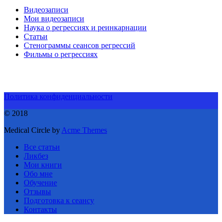
Видеозаписи
Мои видеозаписи
Наука о регрессиях и реинкарнации
Статьи
Стенограммы сеансов регрессий
Фильмы о регрессиях
Политика конфиденциальности
© 2018
Medical Circle by
Acme Themes
Все статьи
Ликбез
Мои книги
Обо мне
Обучение
Отзывы
Подготовка к сеансу
Контакты