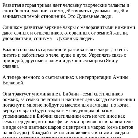
Развитая вторая триада дает человеку творческие таланты и
способности, умение взаимодействовать с душами людей и
заниматься темой отношений. Это Душевные люди.
Слишком развитые верхние чакры с малоразвитыми нижними
дают святых и отшельников, оторванных от земной жизни,
удовольствий, социума – Духовных людей.
Важно соблюдать гармонию и развивать все чакры, то есть
питать и заботиться о теле, душе и духе. Укреплять связь с
природой, другими людьми и духовным миром (Яви у
славян).
А теперь немного о светильниках в интерпретации Амины
Волковой.
Она трактует упоминание в Библии «семи светильников
божьих, за семью печатями и настанет день когда светильники
погаснут и многие пойдут за маслом для лампады, но когда
вернутся врата будут закрыты» следующим образом:
упоминаемые в Библии светильники есть не что иное как
семь сфер души, которые физически проявлены в нашем теле
в виде семи цветных шаров с центрами в чакрах (семь цветов
нашей ауры). Каждый светильник является вратами входа и