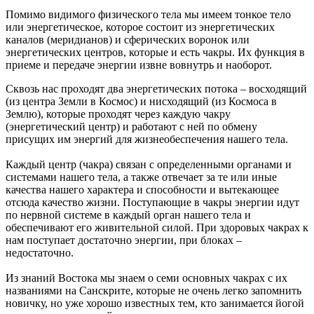
Помимо видимого физического тела мы имеем тонкое тело
или энергетическое, которое состоит из энергетических
каналов (меридианов) и сферических воронок или
энергетических центров, которые и есть чакры. Их функция в
приеме и передаче энергии извне вовнутрь и наоборот.
Сквозь нас проходят два энергетических потока – восходящий
(из центра Земли в Космос) и нисходящий (из Космоса в
Землю), которые проходят через каждую чакру
(энергетический центр) и работают с ней по обмену
присущих им энергий для жизнеобеспечения нашего тела.
Каждый центр (чакра) связан с определенными органами и
системами нашего тела, а также отвечает за те или иные
качества нашего характера и способности и вытекающее
отсюда качество жизни. Поступающие в чакры энергии идут
по нервной системе в каждый орган нашего тела и
обеспечивают его живительной силой. При здоровых чакрах к
нам поступает достаточно энергии, при блоках –
недостаточно.
Из знаний Востока мы знаем о семи основных чакрах с их
названиями на Санскрите, которые не очень легко запомнить
новичку, но уже хорошо известных тем, кто занимается йогой