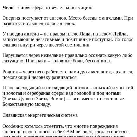
Чело
– синяя сфера, отвечает за интуицию.
Энергия поступает от ангелов. Место беседы с ангелами. При
развитости слышен голос ангелов.
У нас
два ангела
– на правом плече
Лада
, на левом
Лейла
,
записывающие негативные и позитивные поступки. Их голос
слышен внутри через шестой светильник.
Нарушается через нежелание правильно осознать какую-либо
ситуацию. Признаки – головные боли, бессонница.
Родник – через него работает с нами дух-наставник, архангел,
помогающий человеку развиваться.
Плюс восходящий и нисходящий потоки – иньский и яньский,
и золотая и серебряная сферы над головой и под ногами
(Звезда Души и Звезда Земли) — все вместе это составляет
Божественную монаду.
Славянская энергетическая система
Особенно хотелось отметить, что многие повреждения
энергоцентров наносит себе САМ человек, когда ссорится с