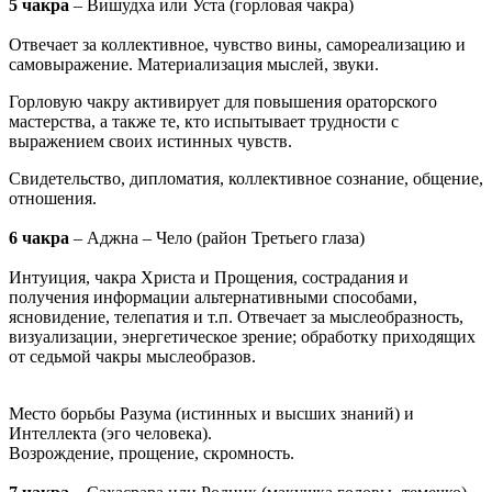
5 чакра
– Вишудха или Уста (горловая чакра)
Отвечает за коллективное, чувство вины, самореализацию и
самовыражение. Материализация мыслей, звуки.
Горловую чакру активирует для повышения ораторского
мастерства, а также те, кто испытывает трудности с
выражением своих истинных чувств.
Свидетельство, дипломатия, коллективное сознание, общение,
отношения.
6 чакра
– Аджна – Чело (район Третьего глаза)
Интуиция, чакра Христа и Прощения, сострадания и
получения информации альтернативными способами,
ясновидение, телепатия и т.п. Отвечает за мыслеобразность,
визуализации, энергетическое зрение; обработку приходящих
от седьмой чакры мыслеобразов.
Место борьбы Разума (истинных и высших знаний) и
Интеллекта (эго человека).
Возрождение, прощение, скромность.