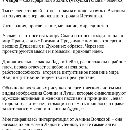
7 чакра
– Сахасрара или Родник (макушка головы- темечко)
Тысечелепестковый лотос – прямая и полная связь с Высшим
и получение энергию жизни от рода и Источника.
Интеграция, просветление, молчание, мир, единство.
У славян – относится к миру Слави и от нее отходит канал в
мир Прави, связь с Богами и Предками с помощью энергии
высших Душевных и Духовных образов. Через нее
проектируются мысли и помыслы, приходят идеи.
Дополнительные чакры Лада и Лейла, расположены в районе
плеч, первая отвечает за добро и нежность,
работоспособность; вторая за интуитивное познание мира
Яви, интуитивное творчество и предчувствие.
Обычно на восточных рисунках энергетических систем мы
видим изображения Солнца и Луны, которые символизируют
мужской активный и женский пассивный принципы. Левая
сторона тела отвечает за эмоции и память прошлого, а правая
за интеллект, мысли и планы на будущее.
Мне понравилась интерпретация от Амины Волковой – она
назвала их ангелами Ладой и Лейлой, это те самые ангел
справа, демон слева.