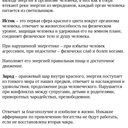
выхода энергии в организме человека, в них как в озера
втекают реки энергии из меридианов, каждый орган человека
питается из светильников.
Исток
– это первая сфера красного цвета вокруг организма
человека, отвечает за жизнеспособность на физическом
уровне, защищая человека и удерживая его на земном плане,
соединяет физическое тело и душу человека.
При нарушенной энергетике – при избытке человек
агрессивен, при недостатке – физически слаб и болен ногами.
Наполняет его энергией правильная пища и достаточное
движение.
Зарод
– оранжевый шар внутри красного, энергия поступает
из тонкого мира от наших предков, отвечает за наслаждения и
удовольствия, продолжение рода человеческого. Нарушается
при конфликтах между супругами, детьми и родителями,
приворотных чародействах, прелюбодеянии.
Отвечает за благополучие и изобилие в жизни. Никакие
аффирмации по привлечению богатства не будут работать,
если не восстановлена вторая чакра.