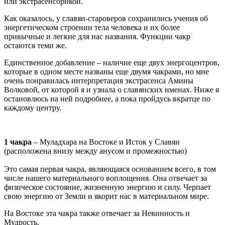
или экстрасенсорикой.
Как оказалось, у славян-староверов сохранились учения об
энергетическом строении тела человека и их более
привычные и легкие для нас названия. Функции чакр
остаются теми же.
Единственное добавление – наличие еще двух энергоцентров,
которые в одном месте названы еще двумя чакрами, но мне
очень понравилась интерпретация экстрасенса Амины
Волковой, от которой я и узнала о славянских именах. Ниже я
остановлюсь на ней подробнее, а пока пройдусь вкратце по
каждому центру.
1 чакра
– Муладхара на Востоке и Исток у Славян
(расположена внизу между анусом и промежностью)
Это самая первая чакра, являющаяся основанием всего, в том
числе нашего материального воплощения. Она отвечает за
физическое состояние, жизненную энергию и силу. Черпает
свою энергию от Земли и якорит нас в материальном мире.
На Востоке эта чакра также отвечает за Невинность и
Мудрость.