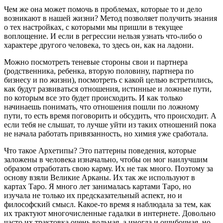
Чем же она может помочь в проблемах, которые то и дело
возникают в нашей жизни? Метод позволяет получить знания
о тех настройках, с которыми мы пришли в текущее
воплощение. И если в регрессии нельзя узнать что-либо о
характере другого человека, то здесь он, как на ладони.
Можно посмотреть теневые стороны свои и партнера
(родственника, ребенка, вторую половину, партнера по
бизнесу и по жизни), посмотреть с какой целью встретились,
как будут развиваться отношения, истинные и ложные пути,
по которым все это будет происходить. И как только
начинаешь понимать, что отношения пошли по ложному
пути, то есть время поговорить и обсудить, что происходит. А
если тебя не слышат, то лучше уйти из таких отношений пока
не начала работать привязанность, но химия уже сработала.
Что такое Архетипы? Это паттерны поведения, которые
заложены в человека изначально, чтобы он мог наилучшим
образом отработать свою карму. Их не так много. Поэтому за
основу взяли Великие Арканы. Их так же используют в
картах Таро. Я много лет занималась картами Таро, но
изучала не только их предсказательный аспект, но и
философский смысл. Какое-то время я наблюдала за тем, как
их трактуют многочисленные гадалки в интернете. Довольно
часто их трактовка очень вольная, а иногда и ошибочная, но