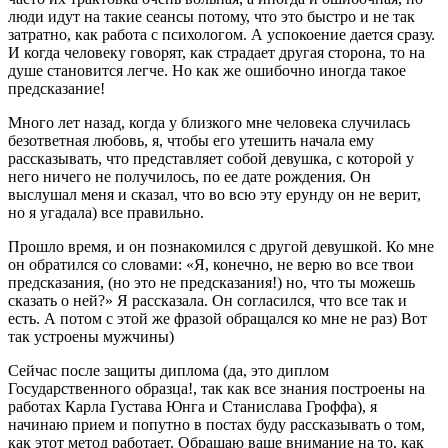
люди идут на такие сеансы потому, что это быстро и не так
затратно, как работа с психологом. А успокоение дается сразу.
И когда человеку говорят, как страдает другая сторона, то на
душе становится легче. Но как же ошибочно иногда такое
предсказание!
Много лет назад, когда у близкого мне человека случилась
безответная любовь, я, чтобы его утешить начала ему
рассказывать, что представляет собой девушка, с которой у
него ничего не получилось, по ее дате рождения. Он
выслушал меня и сказал, что во всю эту ерунду он не верит,
но я угадала) все правильно.
Прошло время, и он познакомился с другой девушкой. Ко мне
он обратился со словами: «Я, конечно, не верю во все твои
предсказания, (но это не предсказания!) но, что ты можешь
сказать о ней?» Я рассказала. Он согласился, что все так и
есть. А потом с этой же фразой обращался ко мне не раз) Вот
так устроены мужчины)
Сейчас после защиты диплома (да, это диплом
Государственного образца!, так как все знания построены на
работах Карла Густава Юнга и Станислава Гроффа), я
начинаю прием и попутно в постах буду рассказывать о том,
как этот метод работает. Обращаю ваше внимание на то, как